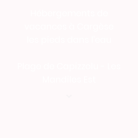
Hébergements de
vacances à Cargèse
les pieds dans l'eau
Plage de Capizzolu - Les
Mandiles Est